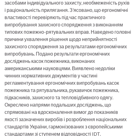
засобами індивідуального захисту, необмеженість рухів
і раціональність прилягання. З’ясовано, що ергономічні
властивості перевіряють під час практичного
випробування захисного спорядження з виконанням
типових пожежно-рятувальних вправ. Наведено головні
причини ухвалення рішення щодо неприйнятності
захисного спорядження за результатами ергономічних
випробувань. Подано результати ергономічних
досліджень касок пожежника, виконаних
американськими науковцями. Виявлено недоліки
чинних нормативних документів у частині
регламентування ергономічних випробувань касок
пожежника та рятувальника, рукавичок пожежника,
підкасників, захисного та тепловідбивного одягу.
Окреслено напрями подальших досліджень, що
спрямовані на вдосконалення вимог до показників
якості зазначених виробів і розроблення національних
стандартів України, гармонізованих з європейськими
стандартами зі ступенем відповідності IDT.