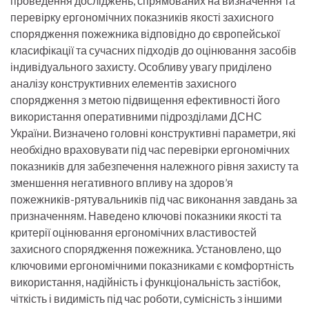
проведення досліджень, спрямованих на визначення та
перевірку ергономічних показників якості захисного
спорядження пожежника відповідно до європейської
класифікації та сучасних підходів до оцінювання засобів
індивідуального захисту. Особливу увагу приділено
аналізу конструктивних елементів захисного
спорядження з метою підвищення ефективності його
використання оперативними підрозділами ДСНС
України. Визначено головні конструктивні параметри, які
необхідно враховувати під час перевірки ергономічних
показників для забезпечення належного рівня захисту та
зменшення негативного впливу на здоров’я
пожежників-рятувальників під час виконання завдань за
призначенням. Наведено ключові показники якості та
критерії оцінювання ергономічних властивостей
захисного спорядження пожежника. Установлено, що
ключовими ергономічними показниками є комфортність
використання, надійність і функціональність застібок,
чіткість і видимість під час роботи, сумісність з іншими