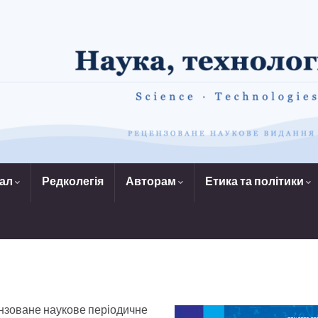
нал
Редколегія
Авторам
Етика та політики
нзоване наукове періодичне