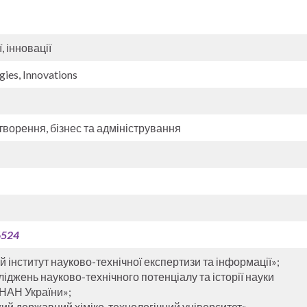
, інновації
gies, Innovations
творення, бізнес та адміністрування
6524
 інститут науково-технічної експертизи та інформації»;
ліджень науково-технічного потенціалу та історії науки
 НАН України»;
ий державний хіміко-технологічний університет».