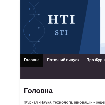
Головна
Поточний випуск
Про Жур
Головна
Журнал
«Наука, технології, інновації»
– реце