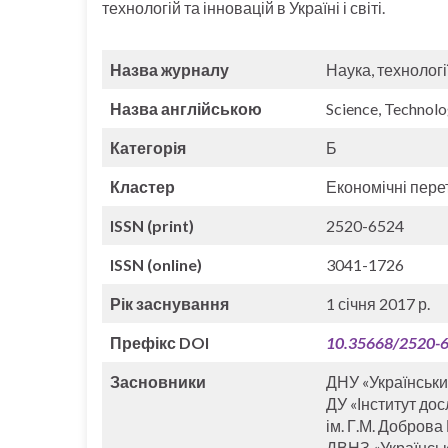
технологій та інновацій в Україні і світі.
Назва журналу
Наука, технології
Назва англійською
Science, Technolo
Категорія
Б
Кластер
Економічні пере
ISSN (print)
2520-6524
ISSN (online)
3041-1726
Рік заснування
1 січня 2017 р.
Префікс DOI
10.35668/2520-
Засновники
ДНУ «Український
ДУ «Інститут дос
ім. Г.М. Доброва
ДВНЗ «Українськ