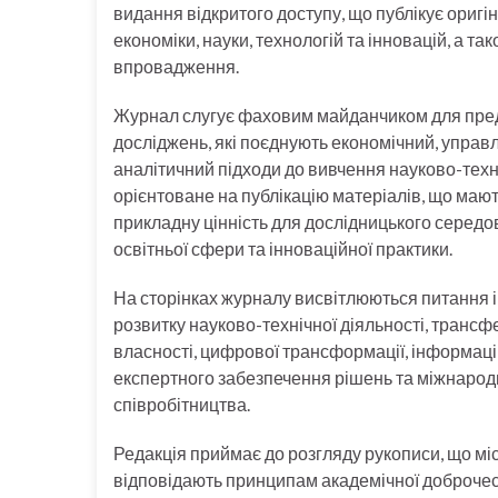
видання відкритого доступу, що публікує оригі
економіки, науки, технологій та інновацій, а та
впровадження.
Журнал слугує фаховим майданчиком для пред
досліджень, які поєднують економічний, управл
аналітичний підходи до вивчення науково-техн
орієнтоване на публікацію матеріалів, що мають
прикладну цінність для дослідницького середо
освітньої сфери та інноваційної практики.
На сторінках журналу висвітлюються питання і
розвитку науково-технічної діяльності, трансфе
власності, цифрової трансформації, інформаці
експертного забезпечення рішень та міжнарод
співробітництва.
Редакція приймає до розгляду рукописи, що міс
відповідають принципам академічної доброчесн