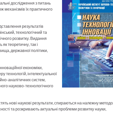
нальні дослідження з питань
кож механізмів їх практичного
ставлення результатів
інський, технологічний та
ічного розвитку. Видання
 як теоретичну, так і
вища, державної політики,
нноваційної економіки,
ру технологій, інтелектуальної
йно-аналітичних систем,
ного науково-технологічного
тять нові наукові результати, спираються на належну методо
ості та розкривають актуальні проблеми розвитку науки,