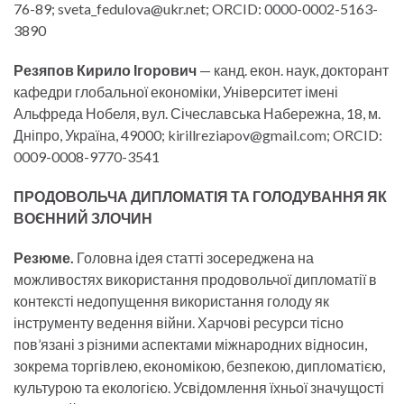
76-89; sveta_fedulova@ukr.net; ORCID: 0000-0002-5163-
3890
Резяпов Кирило Ігорович
— канд. екон. наук, докторант
кафедри глобальної економіки, Університет імені
Альфреда Нобеля, вул. Січеславська Набережна, 18, м.
Дніпро, Україна, 49000; kirillreziapov@gmail.com; ORCID:
0009-0008-9770-3541
ПРОДОВОЛЬЧА ДИПЛОМАТІЯ ТА ГОЛОДУВАННЯ ЯК
ВОЄННИЙ ЗЛОЧИН
Резюме.
Головна ідея статті зосереджена на
можливостях використання продовольчої дипломатії в
контексті недопущення використання голоду як
інструменту ведення війни. Харчові ресурси тісно
пов’язані з різними аспектами міжнародних відносин,
зокрема торгівлею, економікою, безпекою, дипломатією,
культурою та екологією. Усвідомлення їхньої значущості