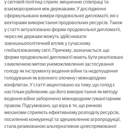
у світовій політиці сприяє зміцненню співпраці та
взаєморозуміння між державами. У дослідженні
сформульовано виміри продовольчої дипломатії, які є
векторами використання продовольчих ресурсів. Також
у статті актуалізовано форми продовольчої дипломатії,
через які держави можуть здійснювати
зовнішньополітичний вплив у сучасному
глобалізованому світі. Причому, зазначається, що
форми продовольчої дипломатії мають бути реалізовані
з виключною метою унеможливлення застосування
голоду як інструменту ведення війни та недопущення
голодування як воєнного злочину і міжнародних
конфліктах. У статті акцентовано на тому, що голод є
настільки руйнівним, що його використання як методу
ведення війни заборонено міжнародним гуманітарним
правом. Підсумовано, що віра в те, що ринкові
механізми сприяють ефективному розподілу ресурсів,
посиленню конкуренції та здешевленню агропродукції,
стала ризикованою альтернативою цілеспрямованої