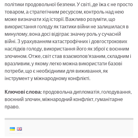
політики продовольчої безпеки. У світі, де їжа є не просто
товаром, а стратегічним ресурсом, контроль над нею
може визначати хід історії. Важливо розуміти, що
використання голоду як тактики війни не залишилася в
минулому, вона досі відіграє значну роль у сучасній
війні. З урахуванням катастрофічних і довгострокових
наслідків голоду, використання його як зброї є воєнним
злочином. Отже, світ став взаємопов’язаним, складним і
вразливим, у якому легко можна використати базові
потреби, що є необхідними для виживання, як
інструмент у міжнародному конфлікті.
Ключові слова:
продовольча дипломатія, голодування,
воєнний злочин, міжнародний конфлікт, гуманітарне
право.