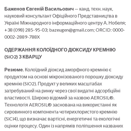
Баженов Євгеній Васильович
— канд. техн. наук,
науковий консультант Офіційного Представництва в
Україні Міжнародного інформаційного центру А. Нобеля;
+38 (098) 285-95-03; bazeugen@gmail.com; ORCID: 0000-
0002-2889-788X
ОДЕРЖАННЯ КОЛОЇДНОГО
ДІОКСИДУ КРЕМНІЮ
(SiO2) З КВАРЦУ
Резюме.
Колоїдний діоксид аморфного кремнію є
продуктом на основі мікронізованого порошку діоксиду
кремнію (SiO2). Продукт у великих масштабах
затребуваний на ринку через свої видатні адсорбційні
властивості. Широко відомий за назвою AEROSIL®.
Технологія AEROSIL® заснована на використанні як
сировинного компонентa чотирихлористого кремнію
(SiCl4), що визначає вартісні, енергетичні та екологічні
оцінки процесу. Один із напрямів поліпшення названих