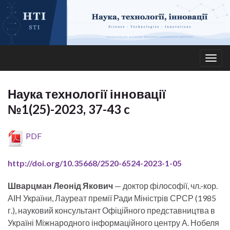
Togg
navig
Наука технології інновації
№1(25)-2023, 37-43 c
PDF
http://doi.org/10.35668/2520-6524-2023-1-05
Шварцман Леонід Якович
— доктор філософії, чл.-кор.
АІН України, Лауреат премії Ради Міністрів СРСР (1985
г.), науковий консультант Офіційного представництва в
Україні Міжнародного інформаційного центру А. Нобеля