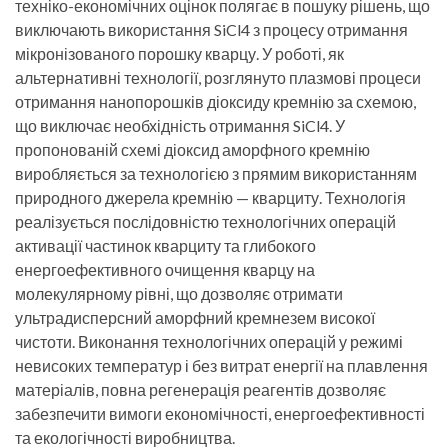
техніко-економічних оцінок полягає в пошуку рішень, що
виключають використання SiCl4 з процесу отримання
мікронізованого порошку кварцу. У роботі, як
альтернативні технології, розглянуто плазмові процеси
отримання нанопорошків діоксиду кремнію за схемою,
що виключає необхідність отримання SiCl4. У
пропонованій схемі діоксид аморфного кремнію
виробляється за технологією з прямим використанням
природного джерела кремнію — кварциту. Технологія
реалізується послідовністю технологічних операцій
активації частинок кварциту та глибокого
енергоефективного очищення кварцу на
молекулярному рівні, що дозволяє отримати
ультрадисперсний аморфний кремнезем високої
чистоти. Виконання технологічних операцій у режимі
невисоких температур і без витрат енергії на плавлення
матеріалів, повна регенерація реагентів дозволяє
забезпечити вимоги економічності, енергоефективності
та екологічності виробництва.