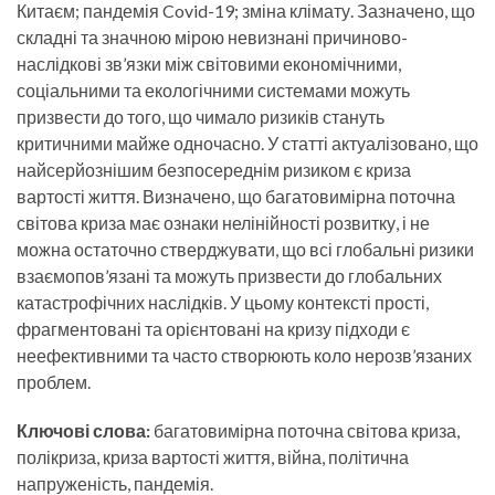
Китаєм; пандемія Covid-19; зміна клімату. Зазначено, що
складні та значною мірою невизнані причиново-
наслідкові зв’язки між світовими економічними,
соціальними та екологічними системами можуть
призвести до того, що чимало ризиків стануть
критичними майже одночасно. У статті актуалізовано, що
найсерйознішим безпосереднім ризиком є криза
вартості життя. Визначено, що багатовимірна поточна
світова криза має ознаки нелінійності розвитку, і не
можна остаточно стверджувати, що всі глобальні ризики
взаємопов’язані та можуть призвести до глобальних
катастрофічних наслідків. У цьому контексті прості,
фрагментовані та орієнтовані на кризу підходи є
неефективними та часто створюють коло нерозв’язаних
проблем.
Ключові слова:
багатовимірна поточна світова криза,
полікриза, криза вартості життя, війна, політична
напруженість, пандемія.