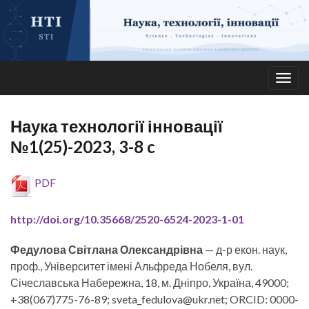
Togg
navig
Наука технології інновації
№1(25)-2023, 3-8 c
PDF
http://doi.org/10.35668/2520-6524-2023-1-01
Федулова Світлана Олександрівна
— д-р екон. наук,
проф., Університет імені Альфреда Нобеля, вул.
Січеславська Набережна, 18, м. Дніпро, Україна, 49000;
+38(067)775-76-89; sveta_fedulova@ukr.net; ORCID: 0000-