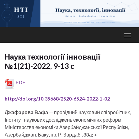
Togg
navig
Наука технології інновації
№1(21)-2022, 9-13 c
PDF
http://doi.org/10.35668/2520-6524-2022-1-02
Джафарова Вафа
— провідний науковий співробітник,
Інститут наукових досліджень економічних реформ
Міністерства економіки Азербайджанської Республіки,
Азербайджан, Баку, пр. Р. Зардабі, 88а; +