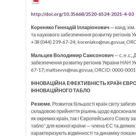
http://doi.org/10.35668/2520-6524-2021-4-03
Кореняко Геннадій Ілларіонович
— канд. хім
та наукового забезпечення розвитку регіонів Ук
+38 (044) 239-67-24; koreniako@nas.gov.ua; O
Мальцев Володимир Самсонович
— с. н .с
забезпечення розвитку регіонів України НАН Укр
67-17; maltsevvs@nas.gov.ua; ORCID: 0000-000
ІННОВАЦІЙНА ЕФЕКТИВНІСТЬ КРАЇН ЄВР
ІННОВАЦІЙНОГО ТАБЛО
Резюме.
Розвиток більшості країн світу забе
складовою прийняття рішень щодо вдосконаленн
як окремих країн, так і Європейського Союзу з
табло” для кожної країни — члена ЄС та деяких
характеризують відмінності та динаміку показн