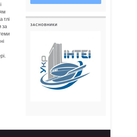
і
ням
а тлі
ЗАСНОВНИКИ
и за
стеми
ні
рі.