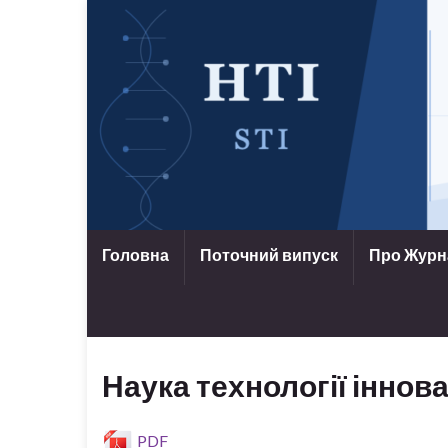
Головна
Поточний випуск
Про Жур
Наука технології іннова
PDF