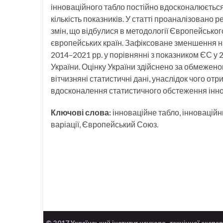
інноваційного табло постійно вдосконалюється 
кількість показників. У статті проаналізовано 
змін, що відбулися в методології Європейського
європейських країн. Зафіксоване зменшення на 
2014–2021 рр. у порівнянні з показником ЄС у 2
України. Оцінку України здійснено за обмеженою
вітчизняні статистичні дані, унаслідок чого о
вдосконалення статистичного обстеження іннов
Ключові слова:
інноваційне табло, інноваційни
варіації, Європейський Союз.