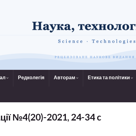
нал
Редколегія
Авторам
Етика та політики
ції №4(20)-2021, 24-34 c