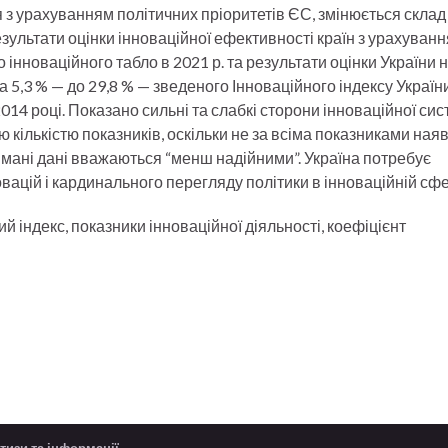
з урахуванням політичних пріоритетів ЄС, змінюється склад 
результати оцінки інноваційної ефективності країн з урахуван
 інноваційного табло в 2021 р. та результати оцінки України н
5,3 % — до 29,8 % — зведеного Інноваційного індексу Україн
014 році. Показано сильні та слабкі сторони інноваційної си
 кількістю показників, оскільки не за всіма показниками наяв
тримані дані вважаються “менш надійними”. Україна потребує
ацій і кардинального перегляду політики в інноваційній сфе
й індекс, показники інноваційної діяльності, коефіцієнт