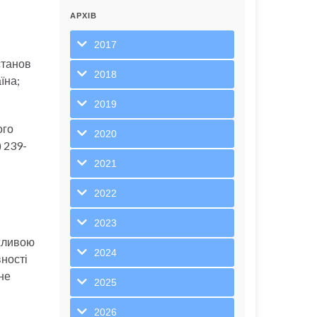
АРХІВ
2017
станов
2018
їна;
2019
ого
2020
) 239-
2021
2022
2023
ажливою
2024
ності
не
2025
2026