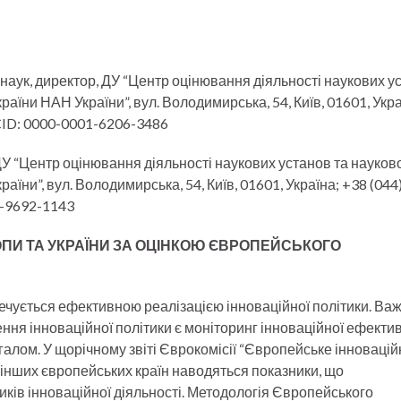
. наук, директор, ДУ “Центр оцінювання діяльності наукових у
раїни НАН України”, вул. Володимирська, 54, Київ, 01601, Укра
RCID: 0000-0001-6206-3486
., ДУ “Центр оцінювання діяльності наукових установ та науков
аїни”, вул. Володимирська, 54, Київ, 01601, Україна; +38 (044
1-9692-1143
ОПИ ТА УКРАЇНИ ЗА ОЦІНКОЮ ЄВРОПЕЙСЬКОГО
зпечується ефективною реалізацією інноваційної політики. В
я інноваційної політики є моніторинг інноваційної ефектив
агалом. У щорічному звіті Єврокомісії “Європейське інновацій
 інших європейських країн наводяться показники, що
иків інноваційної діяльності. Методологія Європейського