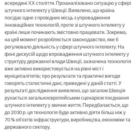
всереди­ні ХХ століття. Проаналізовано ситуацію у сфері
штучного інтелекту у Швеції. Виявлено, що країна
посідає одне з провідних місць з упровадження
інноваційних технологій, проте зі штучного інтелекту у
країні лише починають змістовно працювати. Зокрема,
на цей момент розробляється законодавство, яке б
регулювало діяльність у сфері штучного інтелекту. На
фоні дискусій щодо впровадження штучного інтелекту у
структуру державної влади Швеції, зазначена технологія
вже активно використовується на рівні міст і
муніципалітетів; про результати та практичні вигоди
говорять статистичні дані, приведені у даній статті. У
результаті дослідження виявлено, що загалом Швеція
рухається загальноєвропейським сценарієм поєднання
штучного інтелекту у звичне життя. Передбачається, що
до 2030 р. ця технологія буде активно діяти більш ніж у
70 % об’єктів інфраструктури, виробництва, економіки та
державного сектору.