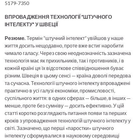
5179-7350
ВПРОВАДЖЕННЯ ТЕХНОЛОГІЇ “ШТУЧНОГО
ІНТЕЛЕКТУ” У ШВЕЦІЇ
Резюме.
Термін “штучний інтелект” увійшов у наше
життя досить нещодавно, проте вже встиг наробити
чимало галасу. Через свою неоднозначність зазначена
технологія має як прихильників, так і противників, і в
кожній країні ця їх відсоткове співвідношення буває
різним. Швеція в цьому сенсі — країна доволі передова
та сучасна. Технології штучного інтелекту впроваджені
практично в усі галузі економіки, промисловості,
суспільного життя: в одних сферах — більше, в інших —
менше, проте без сумніву — досить ефективно. У цій
статті коротко розглядають питання появи та перших
кроків з упровадження технологій штучного інтелекту у
світі. Зазначено, що перші «паростки» штучного
інтелекту сформувалися в науковому середовищі