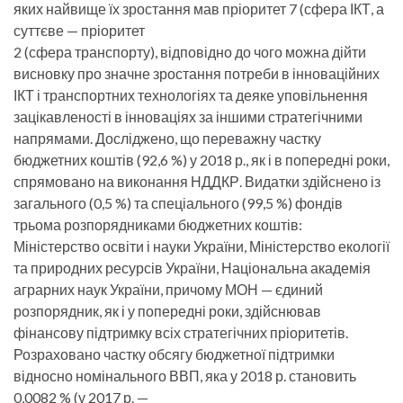
яких найвище їх зростання мав пріоритет 7 (сфера ІКТ, а
суттєве — пріоритет
2 (сфера транспорту), відповідно до чого можна дійти
висновку про значне зростання потреби в інноваційних
ІКТ і транспортних технологіях та деяке уповільнення
зацікавленості в інноваціях за іншими стратегічними
напрямами. Досліджено, що переважну частку
бюджетних коштів (92,6 %) у 2018 р., як і в попередні роки,
спрямовано на виконання НДДКР. Видатки здійснено із
загального (0,5 %) та спеціального (99,5 %) фондів
трьома розпорядниками бюджетних коштів:
Міністерство освіти і науки України, Міністерство екології
та природних ресурсів України, Національна академія
аграрних наук України, причому МОН — єдиний
розпорядник, як і у попередні роки, здійснював
фінансову підтримку всіх стратегічних пріоритетів.
Розраховано частку обсягу бюджетної підтримки
відносно номінального ВВП, яка у 2018 р. становить
0,0082 % (у 2017 р. —