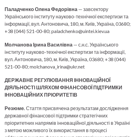
Паладченко Олена Федорівна
— завсектору
Українського інституту науково-технічної експертизи та
інформації, вул. Антоновича, 180, м. Київ, Україна, 03680;
+38 (044) 521-00-80; paladchenko@uintei.kiev.ua
Молчанова Ірина Василівна
— с.н.с. Українського
інституту науково-технічної експертизи та інформації,
вул. Антоновича, 180, м. Київ, Україна, 03680; +38 (044)
521-00-80; molchanova_irina@ukr.net
ДЕРЖАВНЕ РЕГУЛЮВАННЯ ІННОВАЦІЙНОЇ
ДІЯЛЬНОСТІ ШЛЯХОМ ФІНАНСОВОЇ ПІДТРИМКИ
ІННОВАЦІЙНИХ ПРІОРИТЕТІВ
Резюме.
Стаття присвячена результатам дослідження
державної фінансової підтримки стратегічних
пріоритетних напрямів інноваційної діяльності в Україні
з метою можливого їх використання в процесі