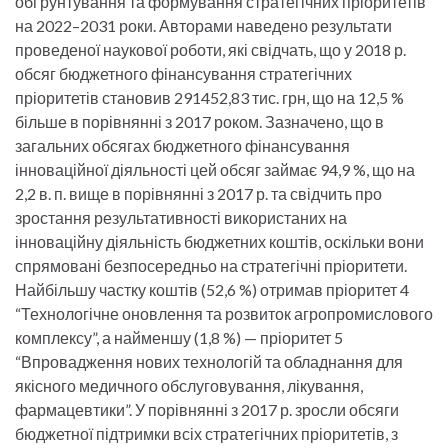
обґрунтування та формування стратегічних пріоритетів
на 2022–2031 роки. Авторами наведено результати
проведеної наукової роботи, які свідчать, що у 2018 р.
обсяг бюджетного фінансування стратегічних
пріоритетів становив 291452,83 тис. грн, що на 12,5 %
більше в порівнянні з 2017 роком. Зазначено, що в
загальних обсягах бюджетного фінансування
інноваційної діяльності цей обсяг займає 94,9 %, що на
2,2 в. п. вище в порівнянні з 2017 р. та свідчить про
зростання результативності використаних на
інноваційну діяльність бюджетних коштів, оскільки вони
спрямовані безпосередньо на стратегічні пріоритети.
Найбільшу частку коштів (52,6 %) отримав пріоритет 4
“Технологічне оновлення та розвиток агропромислового
комплексу”, а найменшу (1,8 %) — пріоритет 5
“Впровадження нових технологій та обладнання для
якісного медичного обслуговування, лікування,
фармацевтики”. У порівнянні з 2017 р. зросли обсяги
бюджетної підтримки всіх стратегічних пріоритетів, з