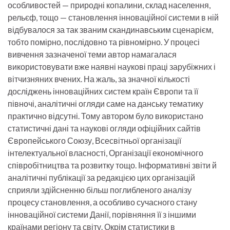
особливостей — природні копалини, склад населення,
рельєф, тощо — становлення інноваційної системи в ній
відбувалося за так званим скандинавським сценарієм,
тобто помірно, послідовно та рівномірно. У процесі
вивчення зазначеної теми автор намагалася
використовувати вже наявні наукові праці зарубіжних і
вітчизняних вчених. На жаль, за значної кількості
досліджень інноваційних систем країн Європи та її
півночі, аналітичні огляди саме на данську тематику
практично відсутні. Тому автором було використано
статистичні дані та наукові огляди офіційних сайтів
Європейського Союзу, Всесвітньої організації
інтелектуальної власності, Організації економічного
співробітництва та розвитку тощо. Інформативні звіти й
аналітичні публікації за редакцією цих організацій
сприяли здійсненню більш поглибленого аналізу
процесу становлення, а особливо сучасного стану
інноваційної системи Данії, порівняння її з іншими
країнами регіону та світу. Окрім статистики в