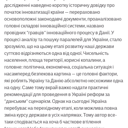
дослідженні наведено коротку історичну довідку про
початок інноватизації країни — перераховано
основоположні законодавчі документи, проаналізовано
головні складові інноваційної системи, названо
провідних “гравців” інноваційного процесу в Данії. У
процесі аналізу та пошуку паралелей для України, стало
зрозуміло, що на цьому етапі розвитку наші держави
суттєво відрізняються одна від одної. Чисельність
населення, площа території, корисні копалини, а
головне: політична, економічна, соціальна ситуація і
насамперед безпекова картина — це головні фактори,
які роблять Україну та Данію абсолютно несхожими одна
на одну. Саме тому вкрай важко надати практичні
рекомендації для проведення в Україні реформ за
“данським” сценарієм. Однак на сьогодні Україна
перебуває на перехідному етапі, коли можлива повна
зміна курсу держави в усіх напрямах. Тому автор все-
таки сподівається на хоча б часткове втілення