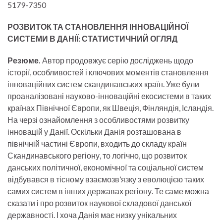
5179-7350
РОЗВИТОК ТА СТАНОВЛЕННЯ ІННОВАЦІЙНОЇ
СИСТЕМИ В ДАНІЇ: СТАТИСТИЧНИЙ ОГЛЯД
Резюме.
Автор продовжує серію досліджень щодо
історії, особливостей і ключових моментів становлення
інноваційних систем скандинавських країн. Уже були
проаналізовані науково-інноваційні екосистеми в таких
країнах Північної Європи, як Швеція, Фінляндія, Ісландія.
На черзі ознайомлення з особливостями розвитку
інновацій у Данії. Оскільки Данія розташована в
північній частині Європи, входить до складу країн
Скандинавського регіону, то логічно, що розвиток
данських політичної, економічної та соціальної систем
відбувався в тісному взаємозв’язку з еволюцією таких
самих систем в інших державах регіону. Те саме можна
сказати і про розвиток наукової складової данської
державності. І хоча Данія має низку унікальних