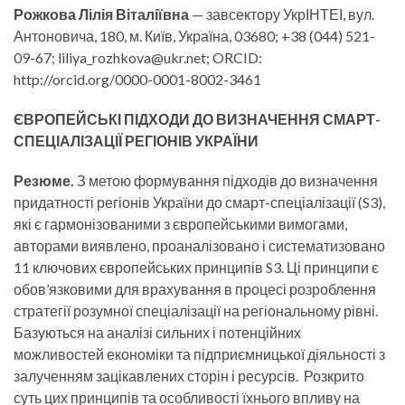
Рожкова Лілія Віталіївна
— завсектору УкрІНТЕІ, вул.
Антоновича, 180, м. Київ, Україна, 03680; +38 (044) 521-
09-67; liliya_rozhkova@ukr.net; ORCID:
http://orcid.org/0000-0001-8002-3461
ЄВРОПЕЙСЬКІ ПІДХОДИ ДО ВИЗНАЧЕННЯ СМАРТ-
СПЕЦІАЛІЗАЦІЇ РЕГІОНІВ УКРАЇНИ
Резюме.
З метою формування підходів до визначення
придатності регіонів України до смарт-спеціалізації (S3),
які є гармонізованими з європейськими вимогами,
авторами виявлено, проаналізовано і систематизовано
11 ключових європейських принципів S3. Ці принципи є
обов’язковими для врахування в процесі розроблення
стратегії розумної спеціалізації на регіональному рівні.
Базуються на аналізі сильних і потенційних
можливостей економіки та підприємницької діяльності з
залученням зацікавлених сторін і ресурсів. Розкрито
суть цих принципів та особливості їхнього впливу на