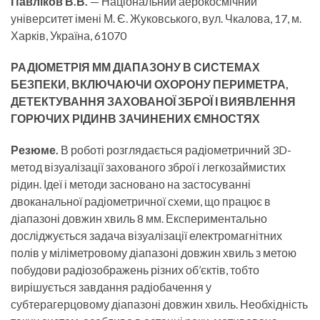
Павліков В.В.
— Національний аерокосмічний
університет імені М. Є. Жуковського, вул. Чкалова, 17, м.
Харків, Україна, 61070
РАДІОМЕТРІЯ ММ ДІАПАЗОНУ В СИСТЕМАХ
БЕЗПЕКИ, ВКЛЮЧАЮЧИ ОХОРОНУ ПЕРИМЕТРА,
ДЕТЕКТУВАННЯ ЗАХОВАНОЇ ЗБРОЇ І ВИЯВЛЕННЯ
ГОРЮЧИХ РІДИНВ ЗАЧИНЕНИХ ЄМНОСТЯХ
Резюме.
В роботі розглядається радіометричний 3D-
метод візуалізації захованого зброї і легкозаймистих
рідин. Ідеї і методи засновано на застосуванні
двоканальної радіометричної схеми, що працює в
діапазоні довжин хвиль 8 мм. Експериментально
досліджується задача візуалізації електромагнітних
полів у міліметровому діапазоні довжин хвиль з метою
побудови радіозображень різних об’єктів, тобто
вирішується завдання радіобачення у
субтерагерцовому діапазоні довжин хвиль. Необхідність