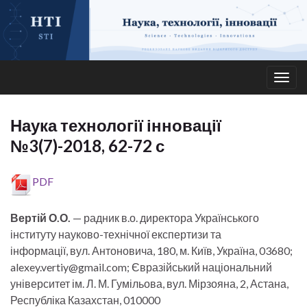
Togg
navig
Наука технології інновації
№3(7)-2018, 62-72 с
PDF
Вертій О.О.
— радник в.о. директора Українського
інституту науково-технічної експертизи та
інформації, вул. Антоновича, 180, м. Київ, Україна, 03680;
alexey.vertiy@gmail.com; Євразійський національний
університет ім. Л. М. Гумільова, вул. Мірзояна, 2, Астана,
Республіка Казахстан, 010000