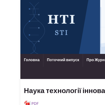
Головна
Поточний випуск
Про Жур
Наука технології іннова
PDF