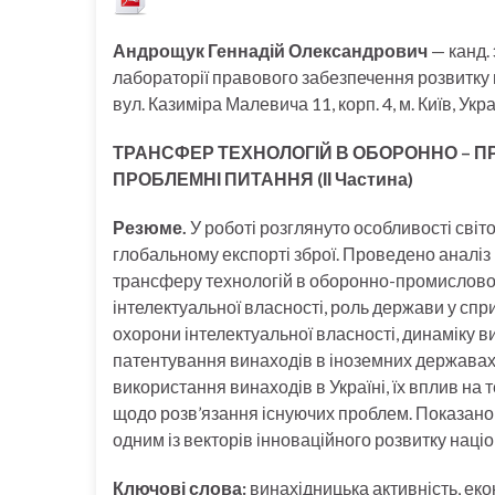
Андрощук Геннадій Олександрович
— канд. 
лабораторії правового забезпечення розвитку н
вул. Казиміра Малевича 11, корп. 4, м. Київ, Ук
ТРАНСФЕР ТЕХНОЛОГІЙ В ОБОРОННО –
П
ПРОБЛЕМНІ ПИТАННЯ (ІІ Частина)
Резюме.
У роботі розглянуто особливості світо
глобальному експорті зброї. Проведено аналіз 
трансферу технологій в оборонно-промисловом
інтелектуальної власності, роль держави у сп
охорони інтелектуальної власності, динаміку ви
патентування винаходів в іноземних державах. 
використання винаходів в Україні, їх вплив на
щодо розв’язання існуючих проблем. Показано,
одним із векторів інноваційного розвитку наці
Ключові слова:
винахідницька активність, еко