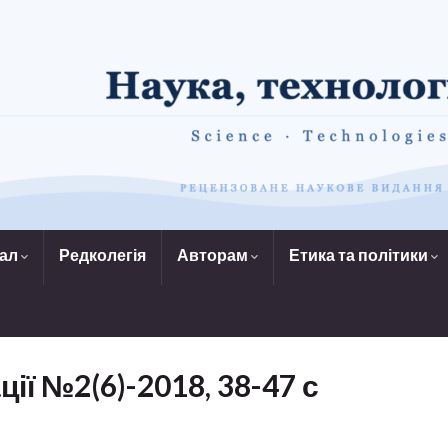
нал
Редколегія
Авторам
Етика та політики
ції №2(6)-2018, 38-47 с