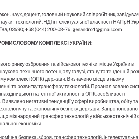
экон. наук, доцент, головний науковий співробітник, завідува
ауки і технологий, НДІ інтелектуальної власності НАПрН Укр
раїна, 03680; +38 (044) 200-08-76; genandro1@gmail.com
РОМИСЛОВОМУ КОМПЛЕКСІ УКРАЇНИ:
вого ринку озброєння та військової техніки, місце України в
науково-технічного потенціалу галузі, стану та тенденцій роз
у комплексі (ОПК) держави. Визначено місце в ньому
риянні та розвитку трансферу технологій. Проаналізовано сис
нахідницької і патентної активності в ОПК, особливості
Виявлено негативні тенденції у сфері виробництва, обігу та
 технологічну та економічну безпеку держави. Запропоновано
 що міжнародний трансфер технологій у військовотехнічній 
ональної економіки.
номічна безпека, зброя, трансфер технологій, інтелектуальна