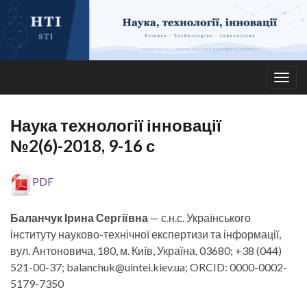
Togg
navig
Наука технології інновації
№2(6)-2018, 9-16 с
PDF
Баланчук Ірина Сергіївна
— с.н.с. Українського
інституту науково-технічної експертизи та інформації,
вул. Антоновича, 180, м. Київ, Україна, 03680; +38 (044)
521-00-37; balanchuk@uintei.kiev.ua; ORCID: 0000-0002-
5179-7350