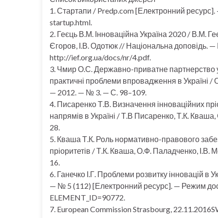
1. Стартапи / Predp.com [Електронний ресурс]. 
startup.html.
2. Геєць В.М. Інноваційна Україна 2020 / В.М. Ге
Єгоров, І.В. Одотюк // Національна доповідь. 
http://ief.org.ua/docs/nr/4.pdf.
3. Чмир О.С. Державно-приватне партнерство у 
практичні проблеми впровадження в Україні / О
— 2012. — № 3. — С. 98–109.
4. Писаренко Т.В. Визначення інноваційних прі
напрямів в Україні / Т.В Писаренко, Т.К. Кваша,
28.
5. Кваша Т.К. Роль нормативно-правового забе
пріоритетів / Т.К. Кваша, О.Ф. Паладченко, І.В. М
16.
6. Ганечко І.Г. Проблеми розвитку інновацій в Ук
— № 5 (112) [Електронний ресурс]. — Режим досту
ELEMENT_ID=90772.
7. European Commission Strasbourg, 22.11.2016SW