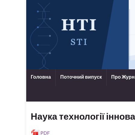
Головна
Поточний випуск
Про Жур
Наука технології іннова
PDF