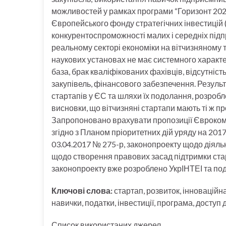
можливостей у рамках програми “Горизонт 202
Європейського фонду стратегічних інвестицій
конкурентоспроможності малих і середніх підпр
реальному секторі економіки на вітчизняному т
наукових установах не має системного характ
база, брак кваліфікованих фахівців, відсутні
закупівель, фінансового забезпечення. Резуль
стартапів у ЄС та шляхи їх подолання, розробл
висновки, що вітчизняні стартапи мають ті ж п
Запропоновано врахувати пропозиції Єврокомі
згідно з Планом пріоритетних дій уряду на 201
03.04.2017 № 275-р, законопроекту щодо діяльн
щодо створення правових засад підтримки стар
законопроекту вже розроблено УкрІНТЕІ та по
Ключові слова:
стартап, розвиток, інноваційна
навички, податки, інвестиції, програма, доступ 
Список використаних джерел