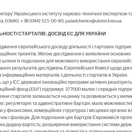
ктору Українського інституту науково-технічної експертизи т
на, 03680; +38 (044) 521-00-80; paladchenko@uintei.kiev.ua
ОСТІ СТАРТАПІВ: ДОСВІД ЄС ДЛЯ УКРАЇНИ
дження європейського досвіду діяльності стартових підпри
новаційних проектів. Метою дослідження є виявлення основних
С і шляхи їх подолання для можливого використання європейс
танніх результатів досліджень Європейської Комісії щодо дія
інформаційних матеріалів з діяльності стартапів в Україні.
ь, що у ЄС державні інноваційні програми активно реалізують
ційний фонд (ESIF) підтримує 377000 малих і середніх підпр
вини стартапів залишається на ринку та розвивається у велик
их: регуляторні та адміністративні бар’єри; мало можливосте
 у фінансових, комерційних структурах і місцевих органах в
ок і фахівців. Для подолання цих бар’єрів Єврокомісія проп
у на додану вартість; розширення використання системи дер
кої діяльності, управління та лідерства; підвищення іннова