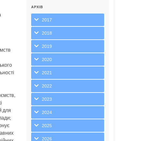
АРХІВ
а
2017
2018
2019
ємств
2020
ького
льності
2021
2022
иємств,
2023
і
й для
2024
лади;
онує
2025
жавних
2026
ційних