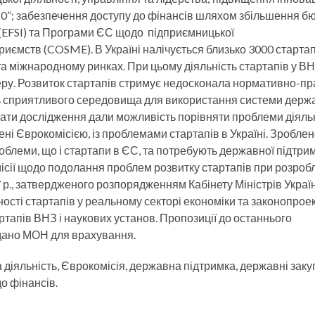
0”; забезпечення доступу до фінансів шляхом збільшення б
 (EFSI) та Програми ЄС щодо підприємницької
иємств (COSME). В Україні налічується близько 3000 стартап
а міжнародному ринках. При цьому діяльність стартапів у ВН
еру. Розвиток стартапів стримує недосконала нормативно-п
сть сприятливого середовища для використання системи держ
тати дослідження дали можливість порівняти проблеми діяль
ені Єврокомісією, із проблемами стартапів в Україні. Зробле
роблеми, що і стартапи в ЄС, та потребують державної підтрим
сії щодо подолання проблем розвитку стартапів при розроб
7 р., затвердженого розпорядженням Кабінету Міністрів Україн
ості стартапів у реальному секторі економіки та законопрое
тапів ВНЗ і наукових установ. Пропозиції до останнього
дано МОН для врахування.
 діяльність, Єврокомісія, державна підтримка, державні закуп
до фінансів.