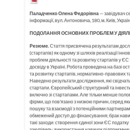
Паладченко Олена Федорівна
— завідувач се
інформації, вул. Антоновича, 180, м. Київ, Украї
ПОДОЛАННЯ ОСНОВНИХ ПРОБЛЕМ У ДІЯЛЬН
Резюме.
Стаття присвячена результатам дослі
(стартапів) як одному зі шляхів реалізації ін
проблем діяльності та розвитку стартапів у Є
досвіду в Україні. Робота проведена на базі ос
та розвитку стартапів, нормативно-правових та 
Наведено результати дослідження, які свідчат
стартапи. Європейський структурний та інвести
включно зі стартапами. Але тільки менше поло
фірми, що пов’язано з низкою причин, серед як
пошуку та взаємодії з потенційними партнерами
обмежений доступ до фінансування; брак навич
такі заходи: створення єдиної зони ЄС податк
закупівель; використання навичок підприємниць