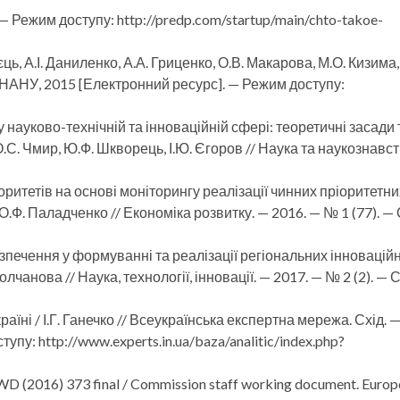
— Режим доступу: http://predp.com/startup/main/chto-takoe-
єць, А.І. Даниленко, А.А. Гриценко, О.В. Макарова, М.О. Кизима, 
— НАНУ, 2015 [Електронний ресурс]. — Режим доступу:
науково-технічній та інноваційній сфері: теоретичні засади 
.С. Чмир, Ю.Ф. Шкворець, І.Ю. Єгоров // Наука та наукознавст
оритетів на основі моніторингу реалізації чинних пріоритетни
 О.Ф. Паладченко // Економіка розвитку. — 2016. — № 1 (77). — 
зпечення у формуванні та реалізації регіональних інновацій
олчанова // Наука, технології, інновації. — 2017. — № 2 (2). — С
раїні / І.Г. Ганечко // Всеукраїнська експертна мережа. Схід. 
пу: http://www.experts.in.ua/baza/analitic/index.php?
D (2016) 373 final / Commission staff working document. Europe