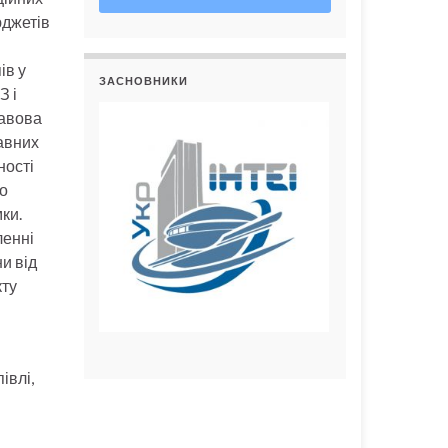
юджетів
ів у
ЗАСНОВНИКИ
З і
равова
авних
ності
но
ки.
ленні
и від
кту
івлі,