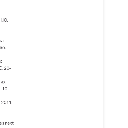
І.Ю.
та
во.
х
С. 20–
них
. 10–
— 2011.
’s next