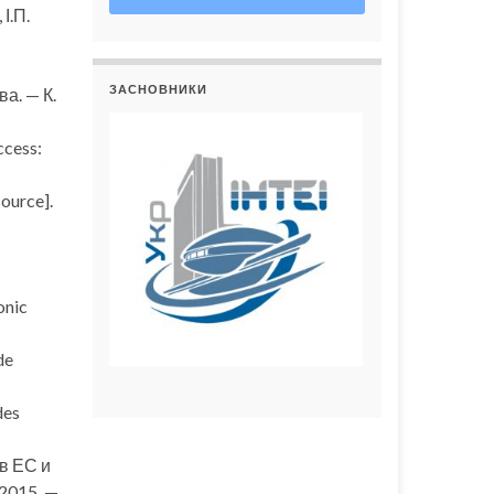
І.П.
ЗАСНОВНИКИ
ва. — К.
ccess:
ource].
onic
de
des
в ЕС и
2015. —