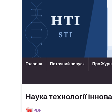
Головна
Поточний випуск
Про Жур
Наука технології іннова
PDF