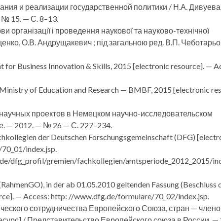
ия и реализации государственной политики / Н.А. Дивуева, 
№ 15. — С. 8–13.
ви організації і проведення наукової та науково-технічної
Яценко, О.В. Андрущакевич ; під загальною ред. В.П. Чеботарьо
for Business Innovation & Skills, 2015 [electronic resource]. — A
 Ministry of Education and Research — BMBF, 2015 [electronic res
ы научных проектов в Немецком научно-исследовательском
. — 2012. — № 26 — С. 227–234.
achkollegien der Deutschen Forschungsgemeinschaft (DFG) [electr
/70_01/index.jsp.
fg.de/dfg_profil/gremien/fachkollegien/amtsperiode_2012_2015/in
(RahmenGO), in der ab 01.05.2010 geltenden Fassung (Beschluss 
rce]. — Access: http: //www.dfg.de/formulare/70_02/index.jsp.
ческого сотрудничества Европейского Союза, стран — члено
сурс] / Представительство Европейского союза в России. — 