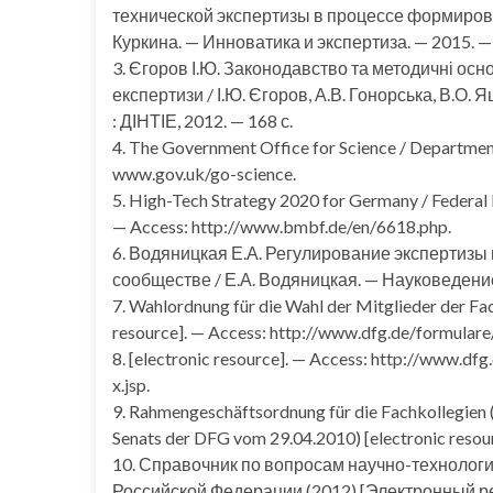
технической экспертизы в процессе формирован
Куркина. — Инноватика и экспертиза. — 2015. — 
3. Єгоров І.Ю. Законодавство та методичні осно
експертизи / І.Ю. Єгоров, А.В. Гонорська, В.О. 
: ДІНТІЕ, 2012. — 168 с.
4. The Government Office for Science / Department 
www.gov.uk/go-science.
5. High-Tech Strategy 2020 for Germany / Federal
— Access: http://www.bmbf.de/en/6618.php.
6. Водяницкая Е.А. Регулирование экспертиз
сообществе / Е.А. Водяницкая. — Науковедение
7. Wahlordnung für die Wahl der Mitglieder der F
resource]. — Access: http://www.dfg.de/formulare
8. [electronic resource]. — Access: http://www.d
x.jsp.
9. Rahmengeschäftsordnung für die Fachkollegien 
Senats der DFG vom 29.04.2010) [electronic resou
10. Справочник по вопросам научно-технологи
Российской Федерации (2012) [Электронный ре