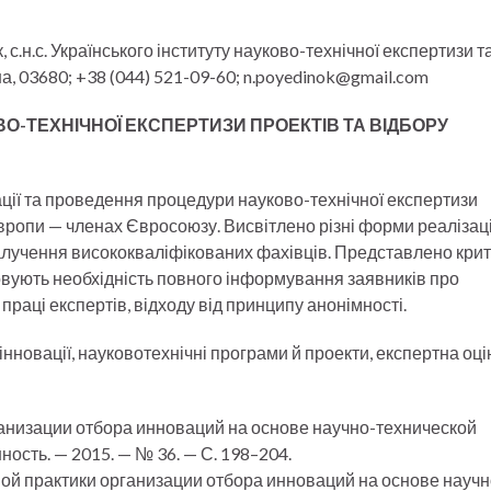
к, с.н.с. Українського інституту науково-технічної експертизи т
їна, 03680; +38 (044) 521-09-60; n.poyedinok@gmail.com
ВО-ТЕХНІЧНОЇ ЕКСПЕРТИЗИ ПРОЕКТІВ ТА ВІДБОРУ
ації та проведення процедури науково-технічної експертизи
 Європи — членах Євросоюзу. Висвітлено різні форми реалізаці
 залучення висококваліфікованих фахівців. Представлено крит
товують необхідність повного інформування заявників про
праці експертів, відходу від принципу анонімності.
нновації, науковотехнічні програми й проекти, експертна оці
ганизации отбора инноваций на основе научно-технической
ность. — 2015. — № 36. — С. 198–204.
ной практики организации отбора инноваций на основе научн