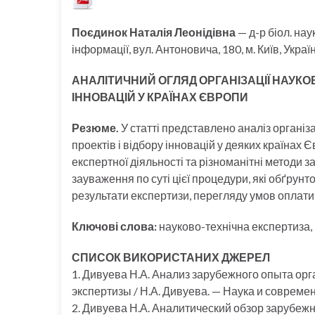
Поєдинок Наталія Леонідівна
— д-р біол. нау
інформації, вул. Антоновича, 180, м. Київ, Укра
АНАЛІТИЧНИЙ ОГЛЯД ОРГАНІЗАЦІЇ НАУКО
ІННОВАЦІЙ У КРАЇНАХ ЄВРОПИ
Резюме.
У статті представлено аналіз організ
проектів і відбору інновацій у деяких країнах
експертної діяльності та різноманітні методи
зауваження по суті цієї процедури, які обґрун
результати експертизи, перегляду умов оплати 
Ключові слова:
науково-технічна експертиза, і
СПИСОК ВИКОРИСТАНИХ ДЖЕРЕЛ
1. Дивуева Н.А. Анализ зарубежного опыта ор
экспертизы / Н.А. Дивуева. — Наука и современ
2. Дивуева Н.А. Аналитический обзор зарубеж