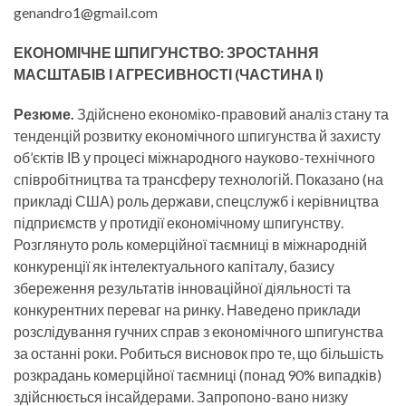
genandro1@gmail.com
ЕКОНОМІЧНЕ ШПИГУНСТВО: ЗРОСТАННЯ
МАСШТАБІВ І АГРЕСИВНОСТІ (ЧАСТИНА І)
Резюме.
Здійснено економіко-правовий аналіз стану та
тенденцій розвитку економічного шпигунства й захисту
об’єктів ІВ у процесі міжнародного науково-технічного
співробітництва та трансферу технологій. Показано (на
прикладі США) роль держави, спецслужб і керівництва
підприємств у протидії економічному шпигунству.
Розглянуто роль комерційної таємниці в міжнародній
конкуренції як інтелектуального капіталу, базису
збереження результатів інноваційної діяльності та
конкурентних переваг на ринку. Наведено приклади
розслідування гучних справ з економічного шпигунства
за останні роки. Робиться висновок про те, що більшість
розкрадань комерційної таємниці (понад 90% випадків)
здійснюється інсайдерами. Запропоно-вано низку