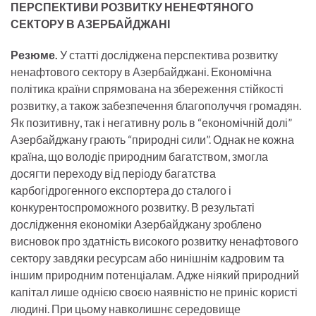
ПЕРСПЕКТИВИ РОЗВИТКУ НЕНЕФТЯНОГО
СЕКТОРУ В АЗЕРБАЙДЖАНІ
Резюме.
У статті досліджена перспектива розвитку
ненафтового сектору в Азербайджані. Економічна
політика країни спрямована на збереження стійкості
розвитку, а також забезпечення благополуччя громадян.
Як позитивну, так і негативну роль в “економічній долі”
Азербайджану грають “природні сили”. Однак не кожна
країна, що володіє природним багатством, змогла
досягти переходу від періоду багатства
карбогідрогенного експортера до сталого і
конкурентоспроможного розвитку. В результаті
дослідження економіки Азербайджану зроблено
висновок про здатність високого розвитку ненафтового
сектору завдяки ресурсам або нинішнім кадровим та
іншим природним потенціалам. Адже ніякий природний
капітал лише однією своєю наявністю не приніс користі
людині. При цьому навколишнє середовище