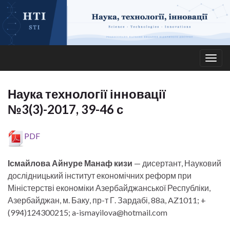
Togg
navig
Наука технології інновації
№3(3)-2017, 39-46 с
PDF
Ісмайлова Айнуре Манаф кизи
— дисертант, Науковий
дослідницький інститут економічних реформ при
Міністерстві економіки Азербайджанської Республіки,
Азербайджан, м. Баку, пр-т Г. Зардабі, 88а, AZ1011; +
(994)124300215; a-ismayilova@hotmail.com